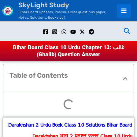
SkyLight Study
Skip
Bihar Board Updates, Previous year questions paper,
to
Notes, Solutions, Books pdf.
content
Sea
Bihar Board Class 10 Urdu Chapter 13: غالب
(Ghalib) Question Answer
Table of Contents
Darakhshan 2 Urdu Book Class 10 Solutions Bihar Board
Darakhshan भाग 2 प्रश्न उत्तर Class 10 Urdu