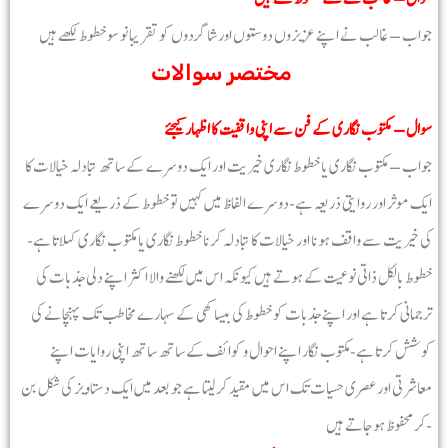
جواب – غالب نے اپنے عزیزوں دوستوں اور شاگردوں کو تقریبا نو سو خطوط لکھے ہیں
مختصر سوالات
سوال – مکتوب نگاری کے فن سے اپنی واقفیت کا اظہار کیجئے
جواب – مکتوب نگاری یا خطوط نگاری خیریت اور ایک دوسرے کے ساتھ تبادلہ خیالات کا
ایک موثر اور روایتی ذریعہ ہے-دوسرے الفاظ میں کہیں تو خطوط کے ذریعے ایک دوسرے
کی خیریت سے واقف ہونا اور خیالات کا تبادلہ کرنا خطوط نگاری یا مکتوب نگاری کہلاتا ہے-
خطوط بالکل ذاتی نوعیت کے ہوتے ہیں کیونکہ اس میں لکھنے والا اکثر اپنے دلی جذبات کی
ترجمانی کرتا ہے اور اپنے جذبات کو خطوط کی بیساکھی کے سہارے مخاطب تک پہنچانے کی
کوشش کرتا ہے-مکتوب نگار اپنے احوال و کوائف کے ساتھ ساتھ اپنی روایات اپنے
معاشرتی اور عصری حسیات تک اس میں مقید کر لیتا ہے جو بعد میں ایک دستاویز کی شکل بن
کر محفوظ ہوجاتے ہیں-