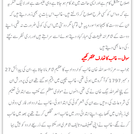
اصلاح مشکل کام ہےاور ایسی حالت میں جو کام ہو جاتا ہے وہی غنیمت ہے اور لائیک شکریہ
ہے کہ وہ اس کو کسی طرح اصلاح کر ڈالتے ہیں-غالب اس بات پر بھی زور دیتے ہیں کہ
ان کے دوست کا بھیجا ہوا سو روپیہ مل تو گیا مگر دوستی میں اس کی کوئی ضرورت نہ تھی-اپنے
دوست کے شاعرانہ طبیعت کی مبارکباد دیتے ہوئے اسے سراہتے ہیں اور بری نظر سے بچنے
کی دعا بھی دیتے ہیں-
سوال – غالب کا تعارف مختصر لکھیے
جواب – مرزا اسد اللہ خان غالب کو اردو ادب کا عظیم شاعر مانا جاتا ہے-ان کی پیدائش 27
دسمبر 1797 کو آگرہ میں ہوئی تھی- غالب بچپن میں یتیم ہوگئے تھے ان کی پرورش ان
کے چچا نصراللہ بیگ خان نے کی تھی-انہوں نے مولوی معظم کے مکتب سے ابتدائی تعلیم
کی شروعات کی-وہیں سے ان کی شعر گوئی کی ابتدا ہوئی-غالب نے اردو اور فارسی دونوں
ہی زبانوں میں لکھا ہے-اپنے ابتدائی دور میں غالب اسد تخلص کرتے تھےپر بعد میں غالب
کرنے لگے-غالب نے اپنی تصنیف و تالیف شاعری اور مکتوب کے ذریعے اردو کو بیش بہا