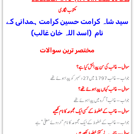
مکتوب نگاری
سید شاہ کرامت حسین کرامت ہمدانی کے
نام
(اسد اللہ خان غالب)
مختصر ترین سوالات
سوال – غالب کی سن پیدائش کیا ہے؟
جواب – غالب 1797 میں 27 دسمبر کو پیدا ہوئے تھے
سوال – غالب کہاں پیدا ہوئے تھے؟
جواب – غالب آگرہ میں پیدا ہوئے تھے
سوال – غالب کے خطوط کے کسی ایک مجموعہ کا نام لکھیے
جواب – غالب کے خطوط کے ایک مجموعہ کا نام “اردوئے معلیٰ” ہے
سوال – غالب نے کتنے خطوط لکھے ہیں