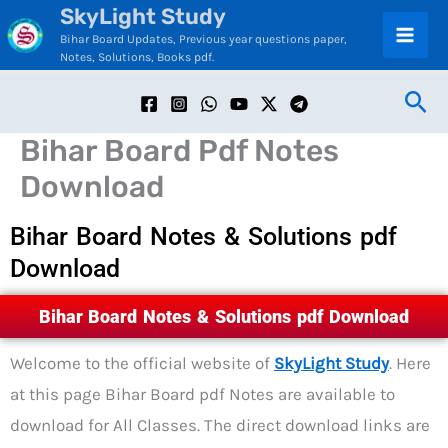
SkyLight Study
Skip
C
Bihar Board Updates, Previous year questions paper,
to
a
Notes, Solutions, Books pdf.
content
t
Sea
e
Bihar Board Pdf Notes
g
Download
o
r
Bihar Board Notes & Solutions pdf
i
Download
e
Bihar Board Notes & Solutions pdf Download
s
Welcome to the official website of
SkyLight Study
. Here
at this page Bihar Board pdf Notes are available to
download for All Classes. The direct download links are