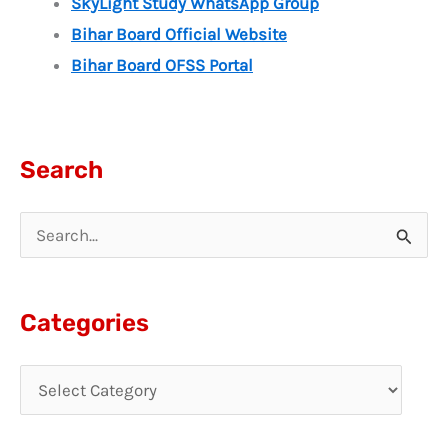
SkyLight Study WhatsApp Group
Bihar Board Official Website
Bihar Board OFSS Portal
Search
S
e
a
Categories
r
c
h
f