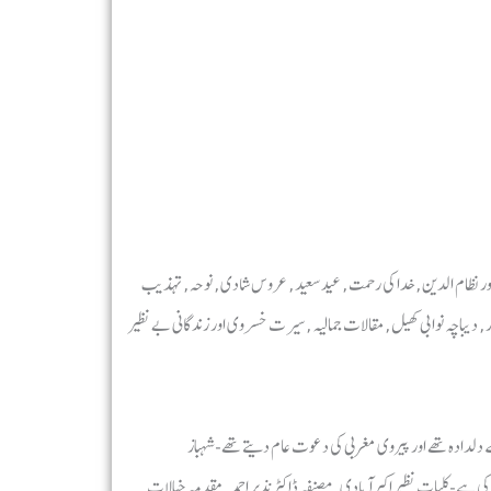
حضور نظام الدین, خدا کی رحمت, عید سعید, عروس شادی, نوحہ, تہذیب
ر, دیباچہ نوابی کھیل, مقالات جمالیہ ,سیرت خسروی اور زندگانی بے نظیر
کے دلدادہ تھے اور پیروی مغربی کی دعوت عام دیتے تھے-شہباز
ی ہے-کلیات نظیر اکبر آبادی, مصنفہ ڈاکٹر نذیر احمد, مقدمہ خیالات