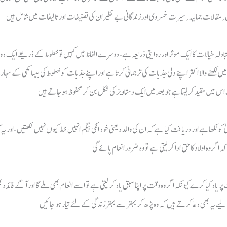
ہ خیالات کا ایک موثر اور روایتی ذریعہ ہے-دوسرے الفاظ میں کہیں تو خطوط کے ذریعے ایک دوسر
ں لکھنے والا اکثر اپنے دلی جذبات کی ترجمانی کرتا ہے اور اپنے جذبات کو خطوط کی بیساکھی کے 
 لکھا ہے اور دریافت کیا ہےکہ ان کی والدہ یعنی خود انکی بیگم انہیں خط کیوں نہیں لکھتیں-اور یہ ک
یاد کیا کرے کیونکہ اگر وہ وقت پر اپنا سبق یاد کر لیتی ہے تو اسے انعام بھی ملے گا اور آگے فائدہ ب