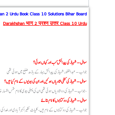
an 2 Urdu Book Class 10 Solutions Bihar Board
Darakhshan भाग 2 प्रश्न उत्तर Class 10 Urdu
سوال – شہباز کی پیدائش کب اور کہاں ہوئی؟
جواب – عبدالغفور شہباز کی پیدائش بہار کے باڑھ ضلع میں ہوئی تھی
سوال – شہباز کی کتنی شادیاں ہوئیں اور ان کی بیویوں کے نام کیا ہیں؟
جواب – شہباز کی دو شادیاں ہوئی تھی ان کی پہلی بیوی کا نام شمس النساء خاتون اور دوسری بیوی کا نام اشرف النشاء تھا-
سوال – شہباز کی دو کتابوں کا نام بتائے
جواب – شہباز کی دو کتابوں کے نام ہیں- کلیات نظیر اکبر آبادی اور خدا کی