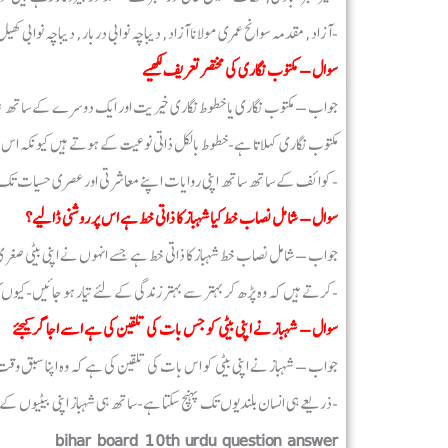
آزاد, مقدمہ سوانح عمری مولانا آزاد, دیباچہ نوابی دربار, دیباچہ نوابی کھیل, مقالات جمالیہ, سیرت خسروی اور زندگانی بے نظیر ان کی تصنیفات اور تالیفات میں شامل ہیں-
سوال – مکتوب نگاری کی مختصر تعریف لکھیے
جواب – مکتوب نگاری یا خطوط نگاری خیریت اور ایک دوسرے کے ساتھ تبادل
مکتوب نگاری کہلاتا ہے-خطوط بالکل ذاتی نوعیت کے ہوتے ہیں کیونکہ اس می
کوائف کے ساتھ ساتھ اپنی روایات اپنے معاشرتی اور عصری حسیات تک اس میں مقید کر لیتا ہے جو بعد میں ایک دستاویز کی شکل بن کر محفوظ ہوجاتے ہیں-
سوال – شامل نصاب خط کیا شہباز کا ذاتی خط ہے اس پر روشنی ڈالیے؟
جواب – شامل نصاب خط شہباز کا ذاتی خط ہے جسے انہوں نے اپنی بیٹی صغریٰ کو
کرتے ہیں کہ وہ پڑھ کر بہتر سے بہتر زندگی کے لئے تیار ہو جائیں-کیوں کہ اگر وہ اولاد کا حق ادا کر لیتی ہے تو وہ ضرور انعام پائے گی-
سوال – شہباز نے اپنی بیٹی کو جس بات کی تلقین کی ہے اسے اجاگر کیجئے
جواب – شہباز نے اپنی بیٹی کو اس بات کی تلقین کی ہے کہ وہ اپنا سبق وقت پر 
ذریعے ہی انسان بلندیوں تک پہنچ سکتا ہے-ساتھ ہی شہباز اپنی بیٹیوں کے لیے یہ بھی دعا کرتے ہیں کہ وہ پڑھ کر بہتر سے بہتر زندگی کے لئے تیار ہو جائیں-
bihar board 10th urdu question answer