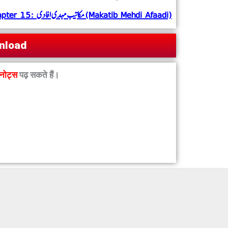
Next Chapter 15: مکاتیب مہدی افادی (Makatib Mehdi Afaadi)
wnload
नोट्स
पढ़ सकते हैं।