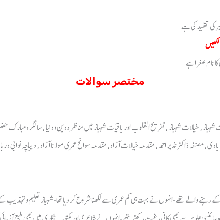
برکی تقلید کی ہے
لکھیں
ا نام صغرا ہے
مختصر سوالات
 شہباز, خیالات شہباز ,تفریح القلوب اور باقیات شہباز میں مناظرہ دین و دنیا , سالگرہ مبارک 
ی, مصنفہ ڈاکٹر نذیر احمد, مقدمہ خیالات آزاد, مقدمہ سوانح عمری مولانا آزاد, دیباچہ نوابی دربا
باڑھ کے رہنے والے تھے-انہوں نے بہت ہی کم عمری سے لکھنا شروع کر دیا تھا- شہباز تعلیم و تہذیب 
ہ سائنسی علوم سے بھی کافی رغبت رکھتے تھے-انہوں نے شاعری اور مکتوب نگاری میں بھی طبع آزمائی ک