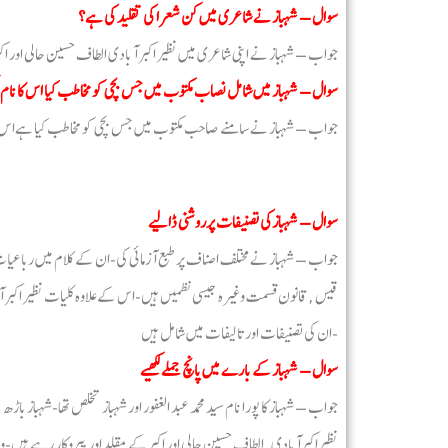
سوال – شہباز نے شاعری میں کن شعرا کی تقلید کی ہے؟
جواب – شہباز نے اپنی شاعری میں نظیر اکبر آبادی الطاف حسین حالی اور اک
سوال – شہباز میں شامل نصاب مکتوب میں جس بچی کو مخاطب کیا اس کا نام 
جواب – شہباز نے سامنے صاحب مکتوب میں جس بچی کو مخاطب کیا ہےاس ک
سوال – شہبازکی تصنیفات پرروشنی ڈالیے
جواب – شہباز نے مختلف اصناف پر طبع آزمائی کی-ان کے کلام میں رباعیات
قیس ,قانون قسمت وغیرہ جیسی نظمیں ہیں-اس کے علاوہ کلیات نظیر اکبر آباد
ان کی تصنیفات اور تالیفات میں شامل ہیں-
سوال – شہباز کے بارے میں پانچ جملے لکھیے
جواب – شہباز کا پورا نام سید محمد عبد الغفور اور شہباز تخلص تھا-شہباز 
نظیراکبرآبادی, الطاف حسین حالی اور اکبر کے مقلد اور پیروکار رہے ہیں-و