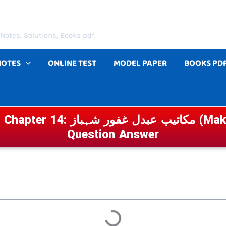
Notes, Solutions, Books pdf.
NOTES
ONLINE TEST
MODEL PAPER
BOOKS PD
Board Class 10 Urdu Chapter 14
Question Answer