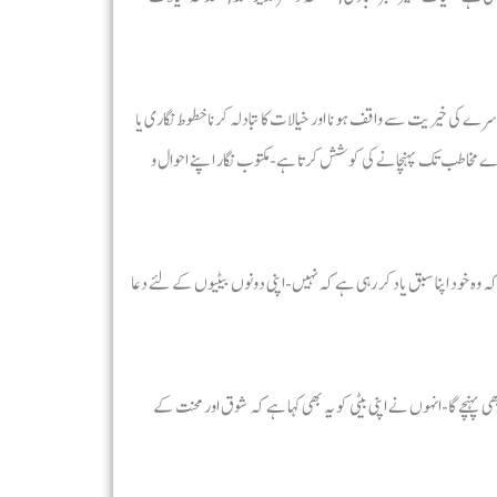
ے کی خیریت سے واقف ہونا اور خیالات کا تبادلہ کرنا خطوط نگاری یا
سہارے مخاطب تک پہنچانے کی کوشش کرتا ہے-مکتوب نگار اپنے احوال و
ہ وہ خود اپنا سبق یاد کر رہی ہے کہ نہیں-اپنی دونوں بیٹیوں کے لئے دعا
ھی پہنچے گا-انہوں نے اپنی بیٹی کو یہ بھی کہا ہے کہ شوق اور محنت کے