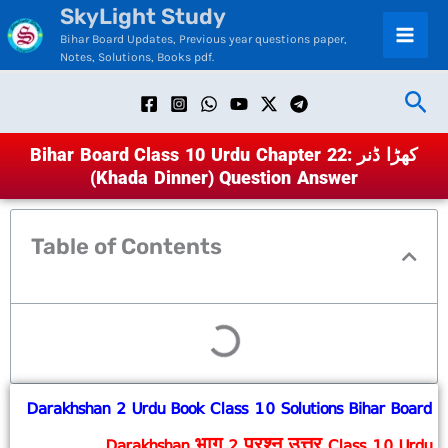
SkyLight Study
Skip
Bihar Board Updates, Previous year questions paper,
to
Notes, Solutions, Books pdf.
content
Sea
Bihar Board Class 10 Urdu Chapter 22: کھڑا ڈنر
(Khada Dinner) Question Answer
Table of Contents
Darakhshan 2 Urdu Book Class 10 Solutions Bihar Board
Darakhshan भाग 2 प्रश्न उत्तर Class 10 Urdu