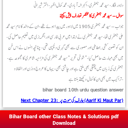
دلاور فگار- سید محمد جعفری- اکبر الہ آبادی- محمد کمال اظہر- اختر شیرانی
سوال – سید محمد جعفری کا مختصر تعارف پیش کیجئے
جواب – سید محمد جعفری 1905 میں لاہور میں پیدا ہوئے تھے-ان کے والد کا نام سید محمد
علی جعفری تھا-سید محمد جعفری نے ابتدا میں عربی فارسی اور انگریزی میں تعلیم حاصل کی-
ان کو تصویر کشی ,خطاطی اور مصوری سے بھی گہری دلچسپی تھی- چنانچہ انہوں نے اس فن
میں بھی مہارت حاصل کیا-“شوخی تحریر” سید محمد جعفری کی مزاحیہ شاعری کا مجموعہ ہے-
جعفری کی زبان میں پختگی بھی ملتی ہے اور چاشنی بھی-یہاں کا عروج و وزن اور الفاظ و
تراکیب میں بھی ان کا کمال دیکھتے بنتا ہے-
bihar board 10th urdu question answer
Next Chapter 23: عارف کی موت پر (Aarif Ki Maut Par)
Bihar Board other Class Notes & Solutions pdf
Download