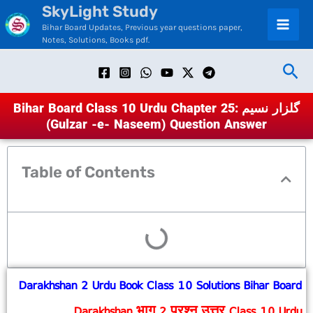
SkyLight Study
Skip
Bihar Board Updates, Previous year questions paper,
to
Notes, Solutions, Books pdf.
content
Sea
Bihar Board Class 10 Urdu Chapter 25: گلزار نسیم
(Gulzar -e- Naseem) Question Answer
Table of Contents
Darakhshan 2 Urdu Book Class 10 Solutions Bihar Board
Darakhshan भाग 2 प्रश्न उत्तर Class 10 Urdu