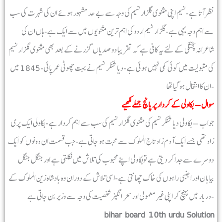
نظر آتا ہے-نسیم اپنی مثنوی گلزار نسیم کی وجہ سے بے حد مشہور ہوئے ان کی شہرت کی سب
سے اہم وجہ یہی ہے-گلزار نسیم اردو کی اہم ترین مثنویوں میں سے ایک ہے-ہاں ان کی
شاعرانہ پختگی کے لئے یہ کافی ہے کہ تقریبا دو صدیاں گزرنے کے بعد بھی مثنوی گلزار نسیم
کی مقبولیت میں کوئی کمی نہیں ہوئی ہے-دیا شنکر نسیم نے بہت چھوٹی عمر پائی- 1845 میں
ان کا انتقال ہوگیا تھا-
سوال – بکاولی کے کردار پر پانچ جملے لکھیے
جواب – بکاولی دیا شنکر نسیم کی مثنوی گلزار نسیم کی سب سے اہم کردار ہے-بکاولی ایک پری
زاد تھی جسے ایک آدم زاد تاج الملوک سے محبت ہو جاتی ہے-جب قسمت ان دونوں کو ایک
دوسرے سے جدا کر دیتی ہے توبکاولی اپنے محبوب کی تلاش میں نکلتی ہے اور جنگل جنگل
بیابان اور اجنبی راہوں کی خاک چھانتی ہے-اسی تلاش کے دوران وہ بادشاہ زین الملوک کے
دربار میں پہنچ کر اپنی غیرمعمولی اور سحر انگیز شخصیت کی وجہ سے وزیر بن جاتی ہے-
bihar board 10th urdu Solution