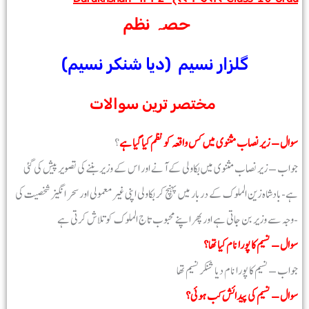
حصہ نظم
دیا شنکر نسیم)
گلزار نسیم
(
مختصر ترین سوالات
سوال – زیر نصاب مثنوی میں کس واقعہ کو نظم کیا گیا ہے
؟
جواب – زیر نصاب مثنوی میں بکاولی کے آنے اور اس کے وزیر بننے کی تصویر پیش کی گئی
ہے-بادشاہ زین الملوک کے دربار میں پہنچ کر بکاولی اپنی غیرمعمولی اور سحر انگیز شخصیت کی
وجہ سے وزیر بن جاتی ہے اور پھر اپنے محبوب تاج الملوک کو تلاش کرتی ہے-
سوال – نسیم کا پورا نام کیا تھا؟
جواب – نسیم کا پورا نام دیا شنکر نسیم تھا
سوال – نسیم کی پیدائش کب ہوئی؟