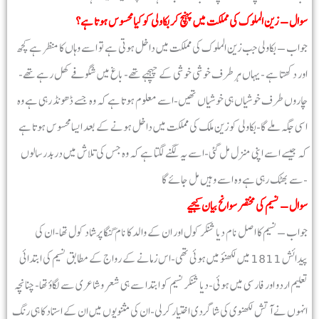
سوال – زین الملوک کی مملکت میں پہنچ کر بکاولی کو کیا محسوس ہوتا ہے؟
جواب – بکاولی جب زین الملوک کی مملکت میں داخل ہوتی ہے تو اسے وہاں کا منظر ہے کچھ
اور دکھتا ہے -یہاں ہر طرف خوشی خوشی کے چہچہے تھے- باغ میں شگوفے کھل رہے تھے-
چاروں طرف خوشیاں ہی خوشیاں تھیں-اسے معلوم ہوتا ہے کہ وہ جسے ڈھونڈ رہی ہے وہ
اسی جگہ ملے گا-بکاولی کو زین ملک کی مملکت میں داخل ہونے کے بعد ایسا محسوس ہوتا ہے
کہ جیسے اسے اپنی منزل مل گئی-اسے یہ لگنے لگتا ہے کہ وہ جس کی تلاش میں دربدر سالوں
سے بھٹک رہی ہے وہ اسے وہیں مل جائے گا-
سوال – نسیم کی مختصر سوانح بیان کیجیے
جواب – نسیم کا اصل نام دیا شنکر کول اور ان کے والد کا نام گنگا پرشاد کول تھا-ان کی
پیدائش 1811 میں لکھنؤ میں ہوئی تھی-اس زمانے کے رواج کے مطابق نسیم کی ابتدائی
تعلیم اردو اور فارسی میں ہوئی-دیا شنکر نسیم کو ابتدا سے ہی شعر و شاعری سے لگاؤ تھا-چنانچہ
انہوں نے آتش لکھنوی کی شاگردی اختیار کرلی-ان کی مثنویوں میں ان کے استاد کا ہی رنگ