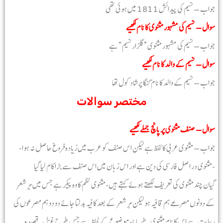
جواب – نسیم کی پیدائش 1811 میں ہوئی تھی
سوال – نسیم کی مشہور مثنوی کا نام لکھیے
جواب – نسیم کی مشہور مثنوی “گلزار نسیم” ہے
سوال – نسیم کے والد کا نام لکھیے
جواب – نسیم کے والد کا نام گنگا پرشاد کول تھا
مختصر سوالات
سوال – صنف مثنوی پر پانچ جملے لکھیے
جواب – مثنوی عربی کا لفظ ہے لیکن اس صنف کو عرب میں زیادہ فروغ حاصل نہ ہوا-
مثنوی در اصل فارسی کی دین ہے اور اس زبان میں اس صنف سے بڑا کام لیا گیا-
گیان چند مثنوی کی تعریف لکھتے ہوئے کہتے ہیں-مثنوی نظم کا وہ پیکر ہے جس میں ہر شعر
کے دونوں مصرعے ہم قافیہ ہو لیکن ہر شعر کے بعد کافیہ بدلتا جائے دو دو ہم مصرعوں کی
رعایت سے اس کا نام مثنوی طے پایا-موضوع کے لحاظ سے جس طرح غزل ,قصیدہ,