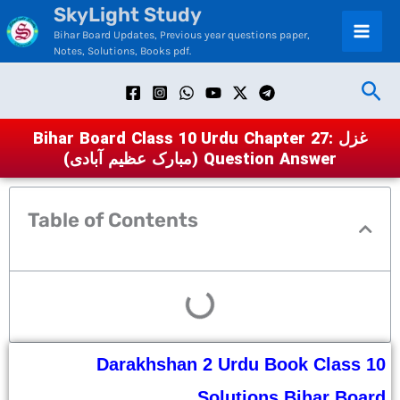
SkyLight Study
Skip
Bihar Board Updates, Previous year questions paper,
to
Notes, Solutions, Books pdf.
content
Sea
Bihar Board Class 10 Urdu Chapter 27: غزل
(مبارک عظیم آبادی) Question Answer
Table of Contents
Darakhshan 2 Urdu Book Class 10
Solutions Bihar Board