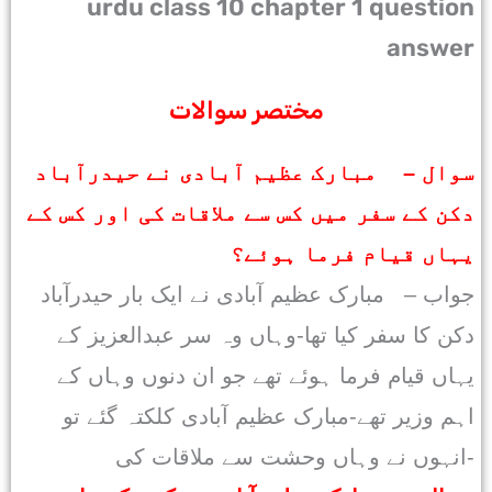
urdu class 10 chapter 1 question
answer
مختصر سوالات
سوال – مبارک عظیم آبادی نے حیدرآباد
دکن کے سفر میں کس سے ملاقات کی اور کس کے
یہاں قیام فرما ہوئے؟
جواب – مبارک عظیم آبادی نے ایک بار حیدرآباد
دکن کا سفر کیا تھا-وہاں وہ سر عبدالعزیز کے
یہاں قیام فرما ہوئے تھے جو ان دنوں وہاں کے
اہم وزیر تھے-مبارک عظیم آبادی کلکتہ گئے تو
انہوں نے وہاں وحشت سے ملاقات کی-