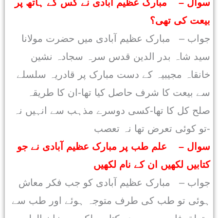
سوال – مبارک عظیم آبادی نے کس کے ہاتھ پر
بیعت کی تھی؟
جواب – مبارک عظیم آبادی میں حضرت مولانا
سید شاہ بدر الدین قدس سرہ سجادہ نشین
خانقاہ مجیبیہ کے دست مبارک پر قادریہ سلسلے
سے بیعت کا شرف حاصل کیا تھا-ان کا طریقہ
صلح کل کا تھا-کسی دوسرے مذہب سے انہیں نہ
تو کوئی تعرض تھا نہ تعصب-
سوال – علم طب پر مبارک عظیم آبادی نے جو
کتابیں لکھیں ان کے نام لکھیں
جواب – مبارک عظیم آبادی کو جب فکر معاش
ہوئی تو طب کی طرف متوجہ ہوئے اور طب سے