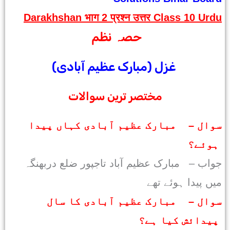
Darakhshan भाग 2 प्रश्न उत्तर Class 10 Urdu
حصہ نظم
غزل (مبارک عظیم آبادی)
مختصر ترین سوالات
سوال – مبارک عظیم آبادی کہاں پیدا
ہوئے؟
جواب – مبارک عظیم آباد تاجپور ضلع دربھنگہ
میں پیدا ہوئے تھے
سوال – مبارک عظیم آبادی کا سال
پیدائش کیا ہے؟