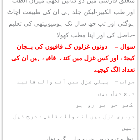
متعلق فارسی میں دو کتابیں لکھی میزان الطب
اور طب الکبیر-لیکن جلد ہی ان کی طبیعت اچاٹ
ہوگئی اور تب چھ سال تک ہومیوپیتھی کی تعلیم
حاصل کی اور اپنا مطب کھولا-
سوال – دونوں غزلوں کے قافیوں کی پہچان
کیجئے اور کس غزل میں کتنے قافیے ہیں ان کی
تعداد الگ کیجیے
جواب – پہلی غزل میں آنے والے قافیے
درج ذیل ہیں
کھو- جو- بو- رو- ہو
دوسری غزل میں آنے والے قافیے درج ذیل
ہیں-
نظر- تر- در-بے خبر- چارہ گر- نظر