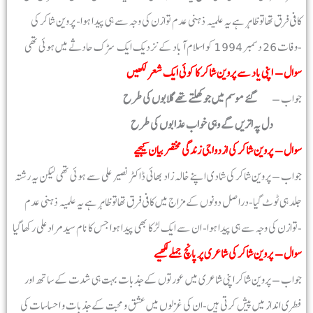
کافی فرق تھاتو ظاہر ہے یہ علمیہ ذہنی عدم توازن کی وجہ سے ہی پیدا ہوا- پروین شاکر کی
وفات 26 دسمبر 1994 کو اسلام آباد کے نزدیک ایک سڑک حادثے میں ہوئی تھی-
سوال – اپنی یاد سے پروین شاکر کا کوئی ایک شعر لکھیں
جواب –
گئے موسم میں جو کھلتے تھے گلابوں کی طرح
دل پہ اتریں گے وہی خواب عذابوں کی طرح
سوال – پروین شاکر کی ازدواجی زندگی مختصر بیان کیجیے
جواب – پروین شاکر کی شادی اپنے خالہ زاد بھائی ڈاکٹر نصیر علی سے ہوئی تھی لیکن یہ رشتہ
جلد ہی ٹوٹ گیا-دراصل دونوں کے مزاج میں کافی فرق تھاتو ظاہر ہے یہ علمیہ ذہنی عدم
توازن کی وجہ سے ہی پیدا ہوا- ان سے ایک لڑکا بھی پیدا ہوا جس کا نام سیدمرادعلی رکھا گیا-
سوال – پروین شاکر کی شاعری پر پانچ جملے لکھیے
جواب – پروین شاکر اپنی شاعری میں عورتوں کے جذبات بہت ہی شدت کے ساتھ اور
فطری انداز میں پیش کرتی ہیں-ان کی غزلوں میں عشق و محبت کے جذبات و احساسات کی