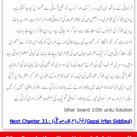
ترجمانی کے ساتھ ان میں درد ,کسک اور کرب کو بھی آسانی سے محسوس کیا جا سکتا ہے-
پروین شاکر کی شاعری دراصل ان کی ناکام محبت کی ترجمانی کا دوسرا نام ہے -اور یہ بات
پروین شاکر کی غزلوں کے مطالعے سے اجاگر ہو جاتی ہے- پروین شاکر اپنے جذبات و
احساسات کو,حجر انتظار کو, محبوب کی بے وفائی اور بے مروتی کو کچھ اس انداز سے شعری
پیکر عطا کرتی ہیں کہ ایک طرف جہاں ان کی شاعری اپنے جذبات کی کہانی معلوم ہوتی ہے
وہیں دوسری طرف انہی کی طرح محبت کی ماری دوسری خواتین کی دلی کیفیات کی ترجمان
نظر آتی ہے- پروین شاکر عورتوں کی ایک نمائندہ شاعرہ کے طور پر ابھر کر منظر عام پر آئی
ہیں- ایسی نمائندہ جو محبت میں ناکام ہونے کے باوجود زندگی سے راہ فرار اختیار نہیں کرتیں
بلکہ نرم اور مدھر نسوانی لہجہ کے باوجود نسوانی تحریک کی مضبوط علمبرداری کرتی ہے-
bihar board 10th urdu Solution
Next Chapter 31: غزل (عرفان صدیقی) (Gazal Irfan Siddiqui)