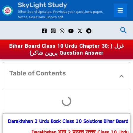
SkyLight Study
Skip
Bihar Board Updates, Previous year questions paper,
to
Notes, Solutions, Books pdf.
content
Sea
Bihar Board Class 10 Urdu Chapter 30: غزل (
پروین شاکر) Question Answer
Table of Contents
Darakhshan 2 Urdu Book Class 10 Solutions Bihar Board
Darakhshan भाग 2 प्रश्न उत्तर Class 10 Urdu