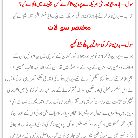
سوال – ہارورڈ یونیورسٹی امریکہ سے پروین شاکر نے کس سبجیکٹ میں ایم اے کیا؟
جواب – پروین شاکر نے ہارورڈ یونیورسٹی امریکہ سے بینک ایڈمنسٹریشن میں ایم اے کیا
مختصر سوالات
سوال – پروین شاکر کی سوانح پر پانچ جملے لکھیے
جواب – پروین شاکر 24 نومبر 1952 کو پاکستان کے کراچی میں پیدا ہوئیں ان کے
اسلاف کا وطن ہندوستان کے بہار کے دربھنگہ میں تھا- ان کے والد سید ثاقب حسین خود
بھی شاعر تھے اور شاکر کا تخلص کرتے تھے-پروین شاکر کی ابتدائی تعلیم گھر پر ہی ہوئی-انہوں
نے اعلی تعلیم حاصل کی اور تعلیمی سلسلہ ختم کرنے کے بعد عبداللہ گرلز کالج میں انگریزی
لیکچر کی حیثیت سے ملازمت کر لیں اور تقریبا نو برس تک درس و تدریس کی خدمات انجام
دیتی رہیں-انہوں نے سیول سرویس کا امتحان دیا اور کامیاب بھی ہوئی اس کے بعد ان کا
تقرر محکمہ کسٹمز میں ہو گیا اور وہ کسٹم کلکٹر ہوگئی- پروین شاکر کی شادی اپنے خالہ زاد بھائی
ڈاکٹر نصیر علی سے ہوئی تھی لیکن یہ رشتہ جلد ہی ٹوٹ گیا-دراصل دونوں کے مزاج میں