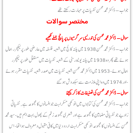
جواب – ڈاکٹر محمد محسن نفسیات پر مہارت رکھتے تھے
مختصر سوالات
سوال – ڈاکٹر محمد محسن کی تدریسی سرگرمیوں پر پانچ جملے لکھیے
جواب – ڈاکٹر محمد محسن 1938 میں پٹنہ کالج میں شعبہ فلسفہ میں عارضی طور پرلیکچرر بحال
ہوئے تھے پھر وہ 1938 میں پٹنہ یونیورسٹی کے شعبہ نفسیات میں مستقل طور پر لیکچرر
بحال ہوئے- 1953 میں ڈاکٹر محمد محسن شعبہ نفسیات میں صدر شعبہ نفسیات مقرر ہوئے
اور 1974 میں وہ اپنی ملازمت سے سبکدوش ہو گئے-
سوال – ڈاکٹر محمد محسن کی تصنیفات کا ذکر کیجئے
جواب – ڈاکٹر محمد محسن کی کتابوں میں انوکھی مسکراہٹ جو افسانوں کا مجموعہ ہے, نفسیاتی
زاویے جو نفسیاتی مضامین کا مجموعہ ہے اور شعری مجموعہ زخم کے پھول بہت اہم ہیں-سید محمد
محسن کے افسانوں کا مجموعہ انوکھی مسکراہٹ اردو دنیا میں کافی مقبول و معروف ہوا تھا- اس