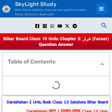
SkyLight Study
Skip
Bihar Board Updates, Previous year questions paper,
to
Notes, Solutions, Books pdf.
content
Sea
Bihar Board Class 10 Urdu Chapter 3: فرار (Faraar)
Question Answer
Table of Contents
Darakhshan 2 Urdu Book Class 10 Solutions Bihar Board
Darakhshan भाग 2 प्रश्न उत्तर Class 10 Urdu