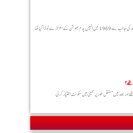
جواب – کرشن چندر اردو دنیا کے ایک بے حد اہم افسانہ نگار تھے- ان کے افسانوں کو لازوال شہرت حاصل ہوئی تھی -ان کے ادبی خدمات کا اعتراف کرتے ہوئے حکومت ہند کی جانب سے 1969 میں انہیں پدم بھوشن کے اعزاز سے نوازا گیا تھا