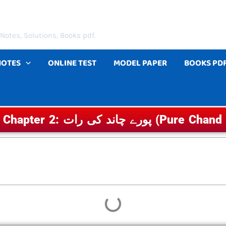
Notes, Solutions, Books pdf.
NOTES
ONLINE TEST
MODEL PAPER
BOOKS PD
Pure Chand ki Raat) Question An