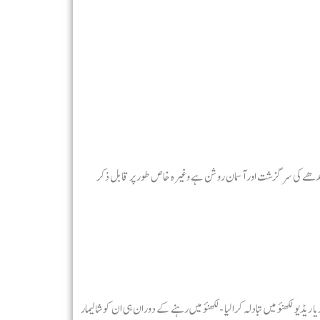
 گئیں ,ایک گدھے کی سرگزشت اور آسمان روشن ہے وغیرہ خاص طور پر قابل ذکر
 انڈیا ریڈیو لکھنؤ میں تبادلہ کرالیا -لکھنؤ میں رہنے کے دوران ہی ان کو شالیمار