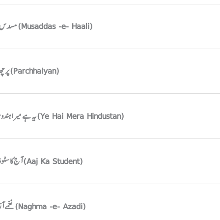
مسدس حالی (Musaddas -e- Haali)
پرچھایاں (Parchhaiyan)
یہ ہے میرا ہندوستان (Ye Hai Mera Hindustan)
آج کا سٹوڈنٹ (Aaj Ka Student)
نغمے آزادی (Naghma -e- Azadi)