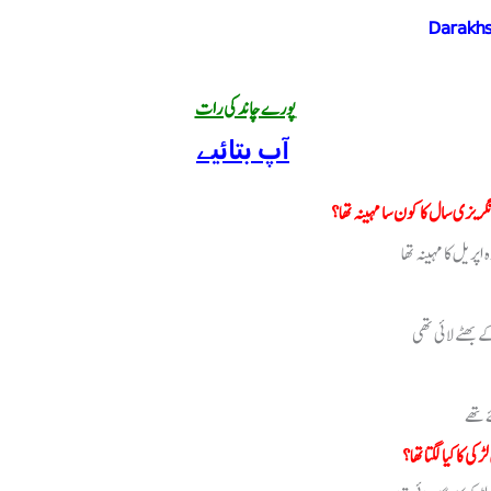
Darakhs
پورے چاند کی رات
آپ بتائیے