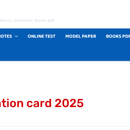
Notes, Solutions, Books pdf.
NOTES
ONLINE TEST
MODEL PAPER
BOOKS PD
tion card 2025