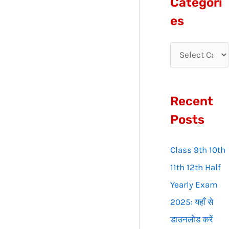
Categori
r
es
c
h
f
o
Recent
r
:
Posts
Class 9th 10th
11th 12th Half
Yearly Exam
2025: यहाँ से
डाउनलोड करें