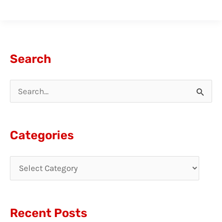
Search
S
e
a
Categories
r
c
h
f
Recent Posts
o