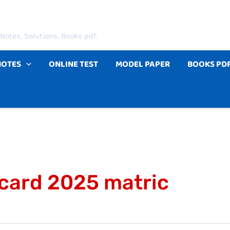
Notes, Solutions, Books pdf.
NOTES
ONLINE TEST
MODEL PAPER
BOOKS PD
card 2025 matric