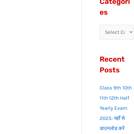
Categori
r
es
c
h
f
o
Recent
r
:
Posts
Class 9th 10th
11th 12th Half
Yearly Exam
2025: यहाँ से
डाउनलोड करें