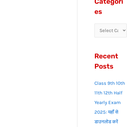
Categori
r
es
c
h
f
o
Recent
r
:
Posts
Class 9th 10th
11th 12th Half
Yearly Exam
2025: यहाँ से
डाउनलोड करें