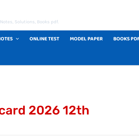
Notes, Solutions, Books pdf.
NOTES
ONLINE TEST
MODEL PAPER
BOOKS PD
card 2026 12th