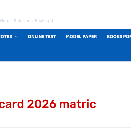
Notes, Solutions, Books pdf.
NOTES
ONLINE TEST
MODEL PAPER
BOOKS PD
card 2026 matric