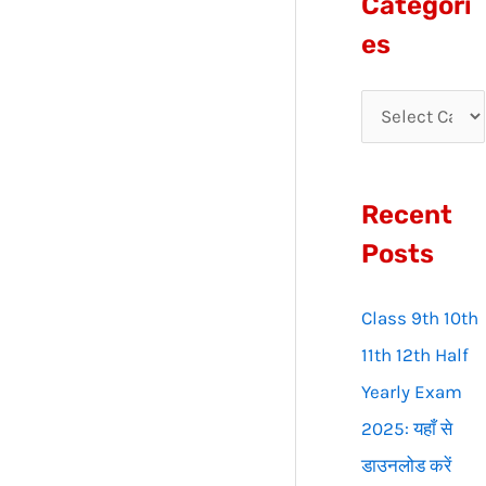
Categori
r
es
c
h
f
o
Recent
r
:
Posts
Class 9th 10th
11th 12th Half
Yearly Exam
2025: यहाँ से
डाउनलोड करें