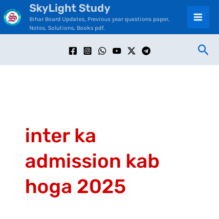
SkyLight Study
Skip
C
Bihar Board Updates, Previous year questions paper,
to
a
Notes, Solutions, Books pdf.
content
t
Sea
e
g
o
r
i
inter ka
e
admission kab
s
hoga 2025