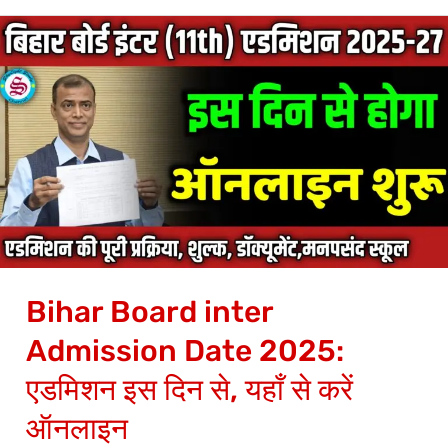
Bihar
Board
inter
Admission
Date
2025:
एडमिशन
इस
दिन
Bihar Board inter
से,
यहाँ
Admission Date 2025:
से
एडमिशन इस दिन से, यहाँ से करें
करें
ऑनलाइन
ऑनलाइन