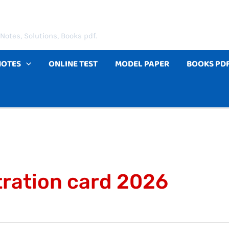
Notes, Solutions, Books pdf.
NOTES
ONLINE TEST
MODEL PAPER
BOOKS PD
ration card 2026