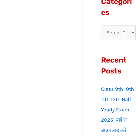
Categori
r
es
c
h
f
o
Recent
r
:
Posts
Class 9th 10th
11th 12th Half
Yearly Exam
2025: यहाँ से
डाउनलोड करें