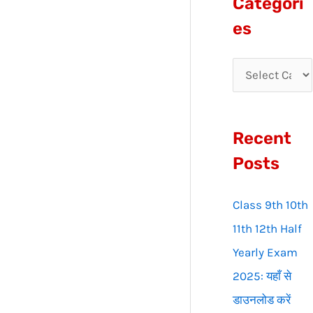
Categori
r
es
c
h
f
o
Recent
r
:
Posts
Class 9th 10th
11th 12th Half
Yearly Exam
2025: यहाँ से
डाउनलोड करें