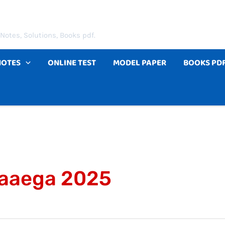
Notes, Solutions, Books pdf.
NOTES
ONLINE TEST
MODEL PAPER
BOOKS PD
b aaega 2025