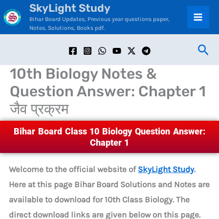
SkyLight Study
Skip
C
Bihar Board Updates, Previous year questions paper,
to
a
Notes, Solutions, Books pdf.
content
t
Sea
e
10th Biology Notes &
g
Question Answer: Chapter 1
o
जैव प्रक्रम
r
i
Bihar Board Class 10 Biology Question Answer:
e
Chapter 1
s
Welcome to the official website of
SkyLight Study
.
Here at this page Bihar Board Solutions and Notes are
available to download for 10th Class Biology. The
direct download links are given below on this page.