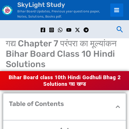
SkyLight Study
Skip
C
Bihar Board Updates, Previous year questions paper,
to
a
Notes, Solutions, Books pdf.
content
t
Sea
e
गद्य Chapter 7 परंपरा का मूल्यांकन
g
Bihar Board Class 10 Hindi
o
Solutions
r
i
Bihar Board class 10th Hindi Godhuli Bhag 2
e
Solutions गद्य खण्ड
s
Table of Contents