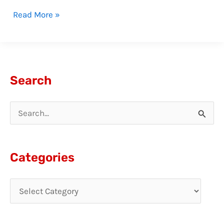
Read More »
Search
S
e
a
Categories
r
c
h
f