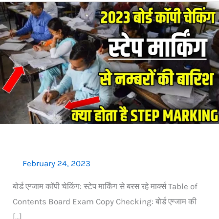
Board
Exam
Copy
Checking:
Step
Marking
से
मिल
रहा
बम्पर
नंबर
February 24, 2023
बोर्ड एग्जाम कॉपी चेकिंग: स्टेप मार्किंग से बरस रहे मार्क्स Table of
Contents Board Exam Copy Checking: बोर्ड एग्जाम की
[…]