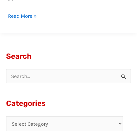
Read More »
Search
S
e
a
Categories
r
c
h