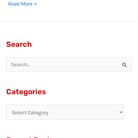
Read More »
Search
S
e
a
Categories
r
c
h
f