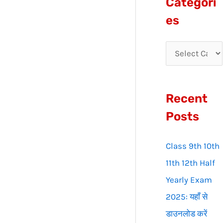
Categori
r
es
c
h
f
o
Recent
r
:
Posts
Class 9th 10th
11th 12th Half
Yearly Exam
2025: यहाँ से
डाउनलोड करें