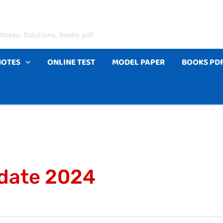
Notes, Solutions, Books pdf.
NOTES
ONLINE TEST
MODEL PAPER
BOOKS PD
 date 2024