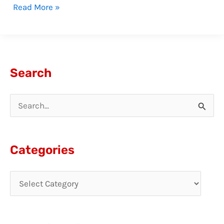
Read More »
Search
S
e
a
Categories
r
c
h
f