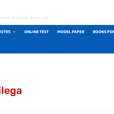
Notes, Solutions, Books pdf.
NOTES
ONLINE TEST
MODEL PAPER
BOOKS PD
ilega