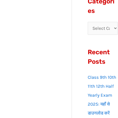
Categori
r
es
c
h
f
o
Recent
r
:
Posts
Class 9th 10th
11th 12th Half
Yearly Exam
2025: यहाँ से
डाउनलोड करें