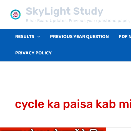
Skip
SkyLight Study
to
Bihar Board Updates, Previous year questions paper, 
content
RESULTS
PREVIOUS YEAR QUESTION
PDF 
PRIVACY POLICY
cycle ka paisa kab m