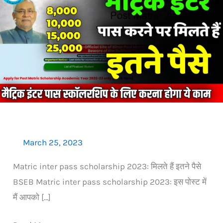
Board
Matric
inter
pass
scholarship
2023:
मैट्रिक
इंटर
पास
करने
March 25, 2023
पर
Matric inter pass scholarship 2023: मिलते हैं इतने पैसे
मिलते
BSEB Matric inter pass scholarship 2023: इस पोस्ट में
हैं
मैं आपको […]
इतने
पैसे,