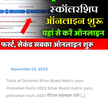
pass
scholarship
2023:
मैट्रिक
पास
प्रोत्साहन
राशि
ऑनलाइन
शुरू,
यहाँ
November 23, 2023
से
Table of Contents Bihar Board Matric pass
करें
Protsahan Rashi 2023 Bihar Board matric pass
अप्लाइ
protsahan rashi 2023 मैट्रिक प्रोत्साहन राशि […]