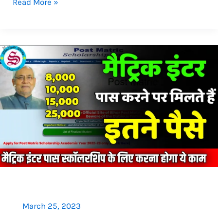
Read More »
Bihar
Board
Matric
inter
pass
scholarship
2023:
मैट्रिक
इंटर
पास
करने
March 25, 2023