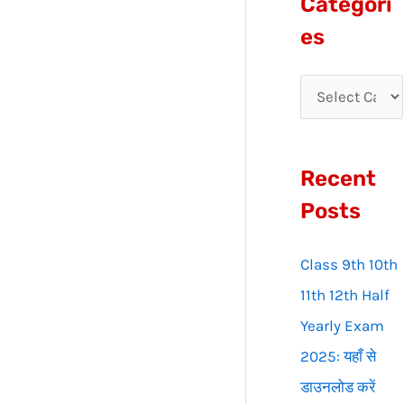
Categori
r
es
c
h
f
o
Recent
r
:
Posts
Class 9th 10th
11th 12th Half
Yearly Exam
2025: यहाँ से
डाउनलोड करें