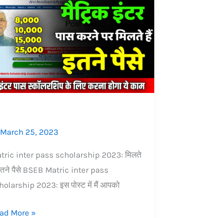
har
ard
tric
ter
ss
holarship
23:
्रिक
र
March 25, 2023
स
ने
tric inter pass scholarship 2023: मिलते
ं इतने पैसे BSEB Matric inter pass
ते
holarship 2023: इस पोस्ट में मैं आपको
ने
ad More »