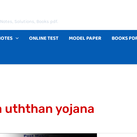
Notes, Solutions, Books pdf.
NOTES
ONLINE TEST
MODEL PAPER
BOOKS PD
 uththan yojana