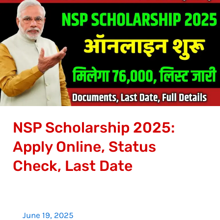
Scholarship
2025:
Apply
Online,
Status
Check,
Last
Date
NSP Scholarship 2025:
Apply Online, Status
Check, Last Date
June 19, 2025