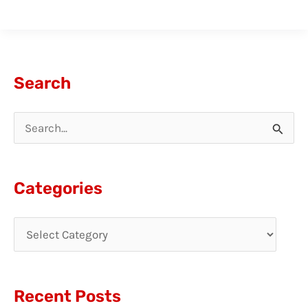
Search
S
e
a
Categories
r
c
h
f
Recent Posts
o