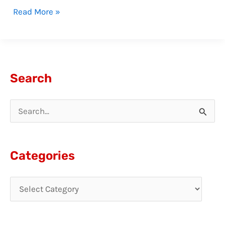
Read More »
Search
S
e
a
Categories
r
c
h
f