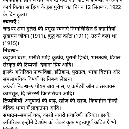
कार्य किया। साहित्य के इस पुरोधा का निधन 12 सितम्बर, 1922
के दिन हुआ।
रचनाएँ :
चन्द्रधर शर्मा गुलेरी की प्रमुख रचनाएं निम्नलिखित हैं कहानियाँ–
सुखमय जीवन (1911), बुद्ध का काँटा (1911), उसने कहा था
(1915)।
निबन्ध–
कछुआ धरम, मारेसि मोहि कुठाँव, पुरानी हिन्दी, भारतवर्ष, डिंगल,
संस्कृत की टिप्पणी, देवाना प्रिय आदि।
इसके अतिरिक्त प्राच्यविद्या, इतिहास, पुरातत्व, भाषा विज्ञान और
समसामयिक विषयों पर निबन्ध लेखन।
अंग्रेजी निबन्ध–ए पोयम बाय भास, ए कमेंटरी ऑन वात्सयायंस
कामसूत्र, दि लिटरेरी क्रिटिसिज्म आदि।
टिप्पणियाँ
–अनुवादों की बाढ़, खोज की खाज, क्रियाहीन हिन्दी,
वैदिक भाषा में प्राकृतपन आदि।
संपादन
–समालोचक, काशी नागरी प्रचारिणी पत्रिका। इसके
अतिरिक्त इन्होंने देशप्रेम को लेकर कुछ महत्त्वपूर्ण कविताएँ भी