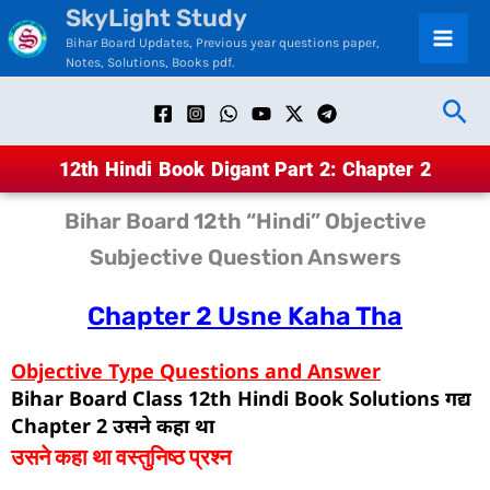
SkyLight Study
Skip
Bihar Board Updates, Previous year questions paper,
to
Notes, Solutions, Books pdf.
content
Sea
12th Hindi Book Digant Part 2: Chapter 2
Bihar Board 12th “Hindi” Objective
Subjective Question Answers
Chapter 2 Usne Kaha Tha
Objective Type Questions and Answer
Bihar Board Class 12th Hindi Book Solutions
गद्य
Chapter 2 उसने कहा था
उसने कहा था वस्तुनिष्ठ प्रश्न