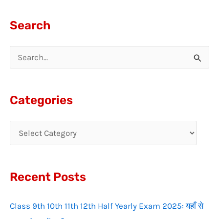
Search
S
e
a
Categories
r
c
h
f
Recent Posts
o
r
Class 9th 10th 11th 12th Half Yearly Exam 2025: यहाँ से
: