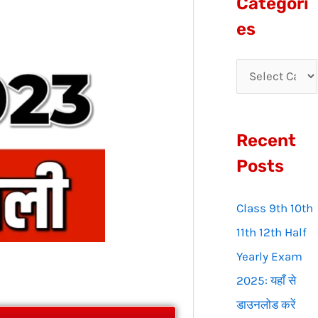
Categori
r
es
c
h
f
o
Recent
r
:
Posts
Class 9th 10th
11th 12th Half
Yearly Exam
2025: यहाँ से
डाउनलोड करें