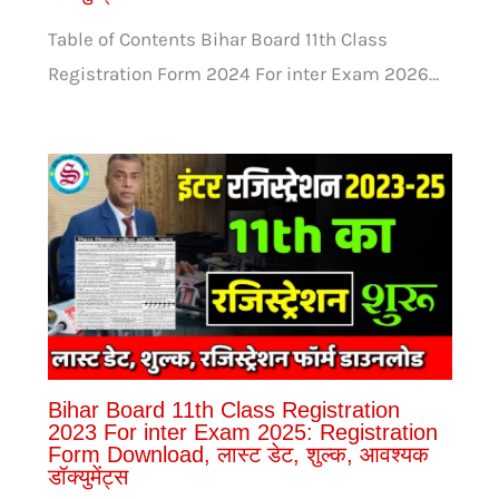
Table of Contents Bihar Board 11th Class
Registration Form 2024 For inter Exam 2026…
Bihar Board 11th Class Registration
2023 For inter Exam 2025: Registration
Form Download, लास्ट डेट, शुल्क, आवश्यक
डॉक्युमेंट्स