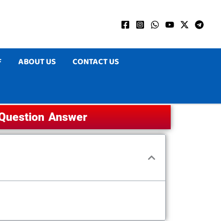
F
ABOUT US
CONTACT US
, Question Answer