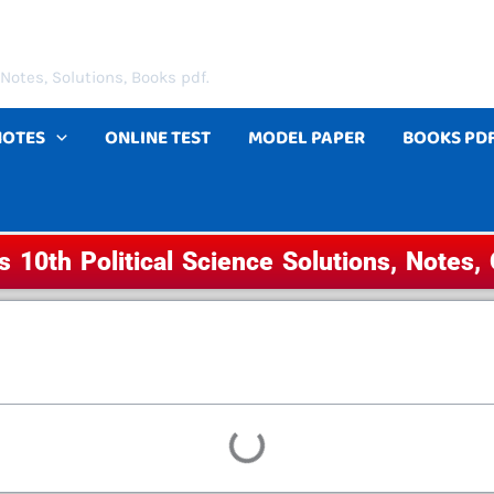
Notes, Solutions, Books pdf.
NOTES
ONLINE TEST
MODEL PAPER
BOOKS PD
s 10th Political Science Solutions, Notes