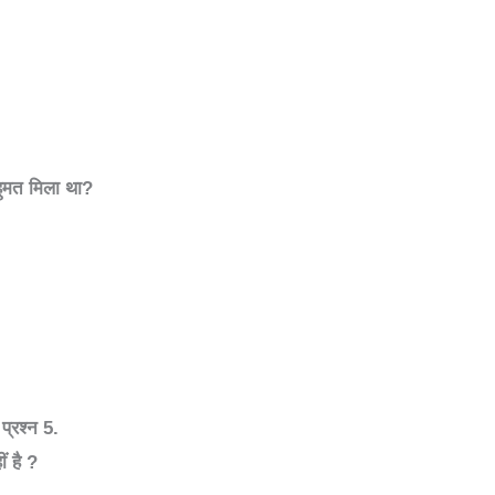
हुमत मिला था
?
्रश्न
5.
ं है
?