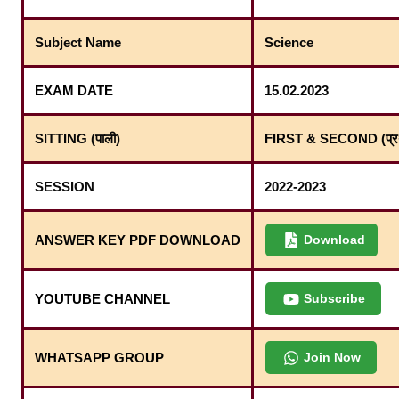
Subject Name
Science
EXAM DATE
15.02.2023
SITTING (पाली)
FIRST & SECOND (प्रथम प
SESSION
2022-2023
ANSWER KEY PDF DOWNLOAD
Download
YOUTUBE CHANNEL
Subscribe
WHATSAPP GROUP
Join Now