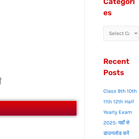
Categori
r
es
c
h
f
o
Recent
r
:
Posts
ी
Class 9th 10th
11th 12th Half
Yearly Exam
2025: यहाँ से
डाउनलोड करें