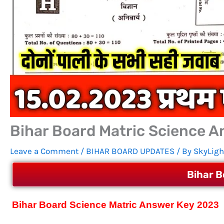
Bihar Board Matric Science Ans
Leave a Comment
/
BIHAR BOARD UPDATES
/ By
SkyLigh
Bihar B
Bihar Board Science Matric Answer Key 2023