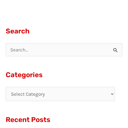
Search
S
e
a
Categories
r
c
h
f
Recent Posts
o