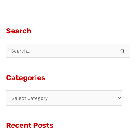
Search
S
e
a
Categories
r
c
h
f
Recent Posts
o
r