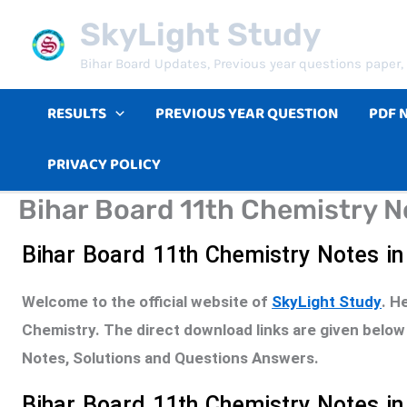
Skip
SkyLight Study
to
Bihar Board Updates, Previous year questions paper, 
content
RESULTS
PREVIOUS YEAR QUESTION
PDF 
PRIVACY POLICY
Bihar Board 11th Chemistry No
Bihar Board 11th Chemistry Notes in
Welcome to the official website of
SkyLight Study
. H
Chemistry. The direct download links are given below 
Notes, Solutions and Questions Answers.
Bihar Board 11th Chemistry Notes i