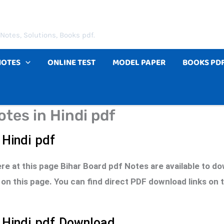
Notes, Solutions, Books pdf.
NOTES
ONLINE TEST
MODEL PAPER
BOOKS PD
tes in Hindi pdf
 Hindi pdf
ere at this page Bihar Board pdf Notes are available to d
on this page. You can find direct PDF download links on 
n Hindi pdf Download