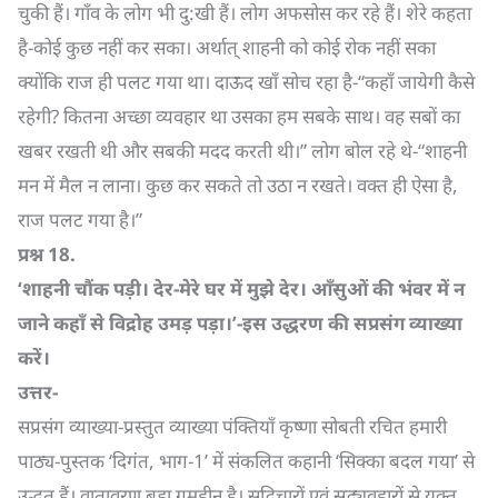
चुकी हैं। गाँव के लोग भी दु:खी हैं। लोग अफसोस कर रहे हैं। शेरे कहता
है-कोई कुछ नहीं कर सका। अर्थात् शाहनी को कोई रोक नहीं सका
क्योंकि राज ही पलट गया था। दाऊद खाँ सोच रहा है-“कहाँ जायेगी कैसे
रहेगी? कितना अच्छा व्यवहार था उसका हम सबके साथ। वह सबों का
खबर रखती थी और सबकी मदद करती थी।” लोग बोल रहे थे-“शाहनी
मन में मैल न लाना। कुछ कर सकते तो उठा न रखते। वक्त ही ऐसा है,
राज पलट गया है।”
प्रश्न
18.
‘
शाहनी चौंक पड़ी। देर-मेरे घर में मुझे देर। आँसुओं की भंवर में न
जाने कहाँ से विद्रोह उमड़ पड़ा।’-इस उद्धरण की सप्रसंग व्याख्या
करें।
उत्तर-
सप्रसंग व्याख्या-प्रस्तुत व्याख्या पंक्तियाँ कृष्णा सोबती रचित हमारी
पाठ्य-पुस्तक ‘दिगंत, भाग-1’ में संकलित कहानी ‘सिक्का बदल गया’ से
उद्धृत हैं। वातावरण बड़ा गमहीन है। सद्विचारों एवं सद्व्यवहारों से युक्त