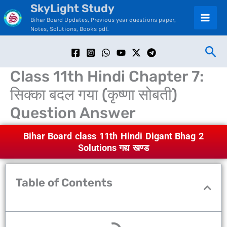
SkyLight Study
Skip
C
Bihar Board Updates, Previous year questions paper,
to
a
Notes, Solutions, Books pdf.
content
t
Sea
e
Class 11th Hindi Chapter 7:
g
सिक्का बदल गया (कृष्णा सोबती)
o
Question Answer
r
i
Bihar Board class 11th Hindi Digant Bhag 2
e
Solutions गद्य खण्ड
s
Table of Contents