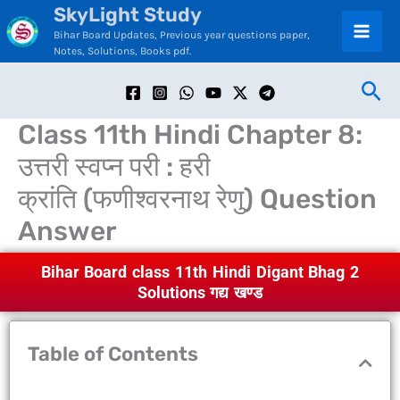
SkyLight Study
Skip
C
Bihar Board Updates, Previous year questions paper,
to
a
Notes, Solutions, Books pdf.
content
t
Sea
e
Class 11th Hindi Chapter 8:
g
उत्तरी स्वप्न परी : हरी
o
क्रांति (फणीश्वरनाथ रेणु) Question
r
Answer
i
e
Bihar Board class 11th Hindi Digant Bhag 2
s
Solutions गद्य खण्ड
Table of Contents