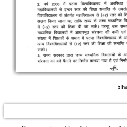
biha
क्या