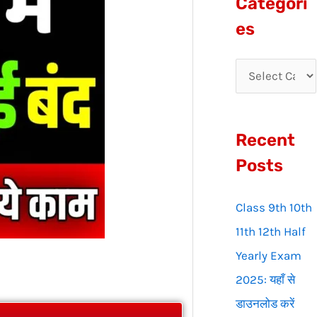
Categori
r
es
c
h
f
o
Recent
r
:
Posts
Class 9th 10th
11th 12th Half
Yearly Exam
2025: यहाँ से
डाउनलोड करें