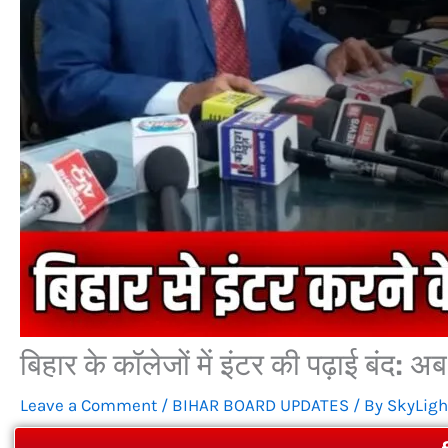
बिहार के कॉलेजों में इंटर की पढ़ाई बंद: अ
Leave a Comment
/
BIHAR BOARD UPDATES
/ By
SkyLigh