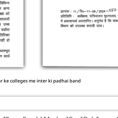
r ke colleges me inter ki padhai band
 होता है उच्च माध्यमिक स्कूल (+2 स्कूल)?